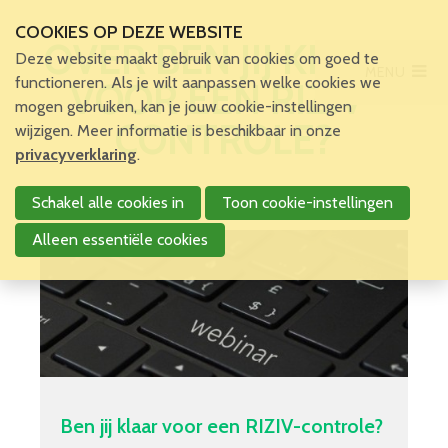
COOKIES OP DEZE WEBSITE
OVER BEN JIJ KLAAR
Deze website maakt gebruik van cookies om goed te
MENU
Main Menu
functioneren. Als je wilt aanpassen welke cookies we
VOOR EEN RIZIV-
mogen gebruiken, kan je jouw cookie-instellingen
CONTROLE?
wijzigen. Meer informatie is beschikbaar in onze
Account
privacyverklaring
.
Schakel alle cookies in
Toon cookie-instellingen
Alleen essentiële cookies
Ben jij klaar voor een RIZIV-controle?