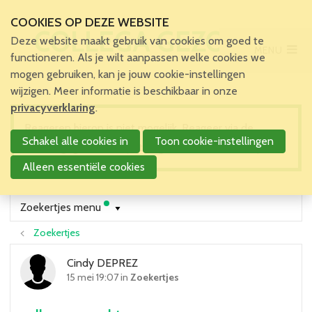
COOKIES OP DEZE WEBSITE
COLLEGA GEZOCHT
Deze website maakt gebruik van cookies om goed te
MENU
Main Menu
functioneren. Als je wilt aanpassen welke cookies we
mogen gebruiken, kan je jouw cookie-instellingen
Home
wijzigen. Meer informatie is beschikbaar in onze
Voor patiënten en zorgverleners
privacyverklaring
.
Voor verpleegkundigen
Reageren hierop is niet mogelijk. Reageer via de
Schakel alle cookies in
Toon cookie-instellingen
Verpleegkundigen
contactgegevens die je terugvindt in het zoekertje.
VBZV Helpcenter
Alleen essentiële cookies
Nieuws
Zoekertjes
Zoekertjes menu
Tijdschrift
Zoekertjes
Dossiers
Nuttige links
Cindy DEPREZ
Navormingen
15 mei 19:07 in
Zoekertjes
Jaarlijks Congres