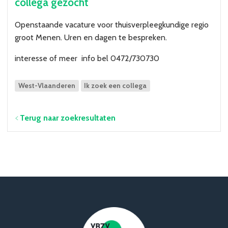
collega gezocht
Over VBZV
Lid worden
Openstaande vacature voor thuisverpleegkundige regio
groot Menen. Uren en dagen te bespreken.
Account
interesse of meer info bel 0472/730730
West-Vlaanderen
Ik zoek een collega
Terug naar zoekresultaten