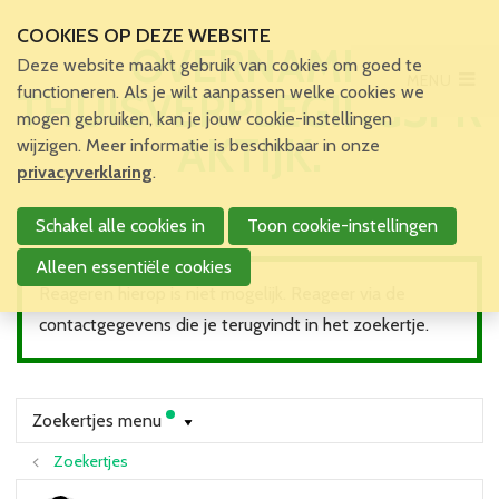
COOKIES OP DEZE WEBSITE
OVERNAME
Deze website maakt gebruik van cookies om goed te
MENU
Main Menu
functioneren. Als je wilt aanpassen welke cookies we
THUISVERPLEGINGSPR
mogen gebruiken, kan je jouw cookie-instellingen
Home
AKTIJK.
wijzigen. Meer informatie is beschikbaar in onze
Voor patiënten en zorgverleners
privacyverklaring
.
Voor verpleegkundigen
Schakel alle cookies in
Toon cookie-instellingen
Verpleegkundigen
VBZV Helpcenter
Alleen essentiële cookies
Nieuws
Reageren hierop is niet mogelijk. Reageer via de
Zoekertjes
contactgegevens die je terugvindt in het zoekertje.
Tijdschrift
Dossiers
Nuttige links
Zoekertjes menu
Navormingen
Zoekertjes
Jaarlijks Congres