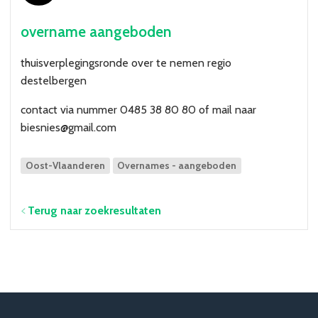
Over VBZV
overname aangeboden
Lid worden
thuisverplegingsronde over te nemen regio
Account
destelbergen
contact via nummer 0485 38 80 80 of mail naar
biesnies@gmail.com
Oost-Vlaanderen
Overnames - aangeboden
Terug naar zoekresultaten