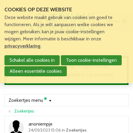
COOKIES OP DEZE WEBSITE
OVERNAME
Deze website maakt gebruik van cookies om goed te
MENU
Main Menu
functioneren. Als je wilt aanpassen welke cookies we
AANGEBODEN
mogen gebruiken, kan je jouw cookie-instellingen
Home
wijzigen. Meer informatie is beschikbaar in onze
Voor patiënten en zorgverleners
privacyverklaring
.
Voor verpleegkundigen
Schakel alle cookies in
Toon cookie-instellingen
Verpleegkundigen
Reageren hierop is niet mogelijk. Reageer via de
VBZV Helpcenter
Alleen essentiële cookies
contactgegevens die je terugvindt in het zoekertje.
Nieuws
Zoekertjes
Tijdschrift
Dossiers
Zoekertjes menu
Nuttige links
Zoekertjes
Navormingen
Jaarlijks Congres
anoniempje
24/01/2023 15:06 in
Zoekertjes