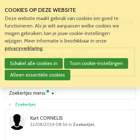
COOKIES OP DEZE WEBSITE
OVERNAME
Deze website maakt gebruik van cookies om goed te
MENU
Main Menu
functioneren. Als je wilt aanpassen welke cookies we
mogen gebruiken, kan je jouw cookie-instellingen
Home
wijzigen. Meer informatie is beschikbaar in onze
Voor patiënten en zorgverleners
privacyverklaring
.
Voor verpleegkundigen
Reageren hierop is niet mogelijk. Reageer via de
Schakel alle cookies in
Toon cookie-instellingen
Verpleegkundigen
contactgegevens die je terugvindt in het zoekertje.
VBZV Helpcenter
Alleen essentiële cookies
Nieuws
Zoekertjes
Zoekertjes menu
Tijdschrift
Zoekertjes
Dossiers
Nuttige links
Kurt CORNELIS
Navormingen
22/08/2024 08:56 in
Zoekertjes
Jaarlijks Congres