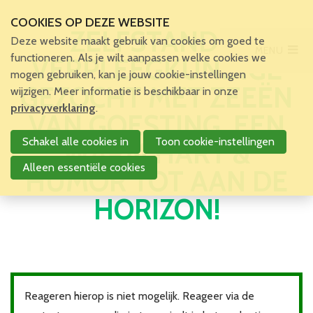
COOKIES OP DEZE WEBSITE
ZELFSTANDIG
Deze website maakt gebruik van cookies om goed te
MENU
Main Menu
functioneren. Als je wilt aanpassen welke cookies we
VERPLEEGKUNDIGE
mogen gebruiken, kan je jouw cookie-instellingen
Home
GEZOCHT MET ZEEËN
wijzigen. Meer informatie is beschikbaar in onze
Voor patiënten en zorgverleners
privacyverklaring
.
VAN GOESTING, EEN
Voor verpleegkundigen
Schakel alle cookies in
Toon cookie-instellingen
WARM HART &
Verpleegkundigen
VBZV Helpcenter
Alleen essentiële cookies
HUMOR TOT AAN DE
Nieuws
HORIZON!
Zoekertjes
Tijdschrift
Dossiers
Nuttige links
Navormingen
Jaarlijks Congres
Reageren hierop is niet mogelijk. Reageer via de