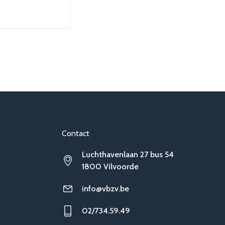
Contact
Luchthavenlaan 27 bus 54
1800 Vilvoorde
info@vbzv.be
02/734.59.49