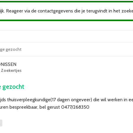
jk. Reageer via de contactgegevens die je terugvindt in het zoeke
ige gezocht
ONISSEN
n
Zoekertjes
e gezocht
ijds thuisverpleegkundige(17 dagen ongeveer) die wil werken in e
uren bespreekbaar, bel gerust 0477/268350
a