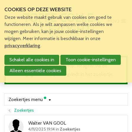
COOKIES OP DEZE WEBSITE
TOFFE COLLEGA
Deze website maakt gebruik van cookies om goed te
MENU
Main Menu
functioneren. Als je wilt aanpassen welke cookies we
GEZOCHT
mogen gebruiken, kan je jouw cookie-instellingen
Home
wijzigen. Meer informatie is beschikbaar in onze
Voor patiënten en zorgverleners
privacyverklaring
.
Voor verpleegkundigen
Schakel alle cookies in
Toon cookie-instellingen
Verpleegkundigen
Reageren hierop is niet mogelijk. Reageer via de
VBZV Helpcenter
Alleen essentiële cookies
contactgegevens die je terugvindt in het zoekertje.
Nieuws
Zoekertjes
Tijdschrift
Dossiers
Zoekertjes menu
Nuttige links
Zoekertjes
Navormingen
Jaarlijks Congres
Walter VAN GOOL
4/11/2025 19:14 in
Zoekertjes