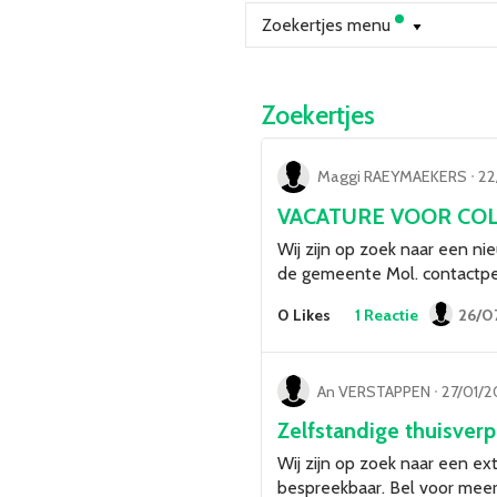
Zoekertjes menu
Zoekertjes
Maggi RAEYMAEKERS
ᐧ
22
VACATURE VOOR CO
Wij zijn op zoek naar een ni
de gemeente Mol. contactpe
0 Likes
1 Reactie
26/0
An VERSTAPPEN
ᐧ
27/01/20
Zelfstandige thuisver
Wij zijn op zoek naar een ext
bespreekbaar. Bel voor meer