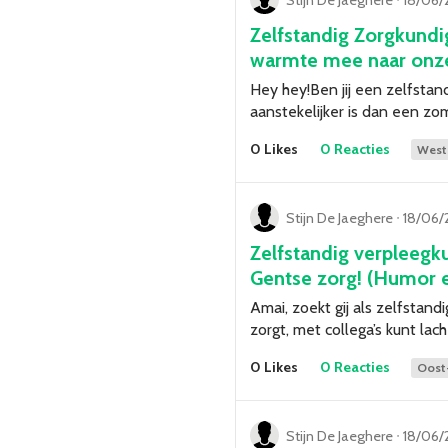
Zelfstandig Zorgkundig
warmte mee naar onze
Hey hey!Ben jij een zelfstan
aanstekelijker is dan een z
0 Likes
0 Reacties
West
Stijn De Jaeghere
ᐧ
18/06/
Zelfstandig verpleegk
Gentse zorg! (Humor e
Amai, zoekt gij als zelfstan
zorgt, met collega’s kunt la
0 Likes
0 Reacties
Oost
Stijn De Jaeghere
ᐧ
18/06/