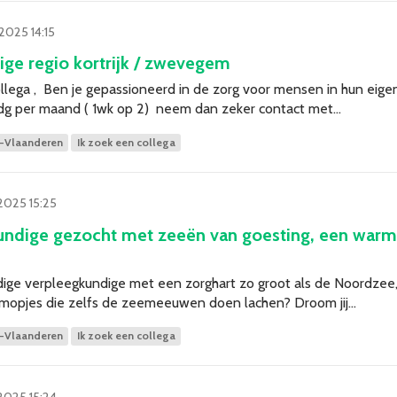
2025 14:15
ge regio kortrijk / zwevegem
ollega , Ben je gepassioneerd in de zorg voor mensen in hun eig
dg per maand ( 1wk op 2) neem dan zeker contact met…
-Vlaanderen
Ik zoek een collega
2025 15:25
kundige gezocht met zeeën van goesting, een warm
dige verpleegkundige met een zorghart zo groot als de Noordzee, 
 mopjes die zelfs de zeemeeuwen doen lachen? Droom jij…
-Vlaanderen
Ik zoek een collega
2025 15:24