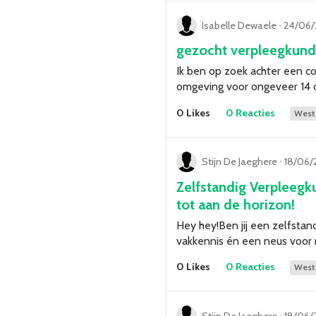
Isabelle Dewaele
ᐧ
24/06/
gezocht verpleegkundi
Ik ben op zoek achter een c
omgeving voor ongeveer 14 
0 Likes
0 Reacties
West
Stijn De Jaeghere
ᐧ
18/06/
Zelfstandig Verpleeg
tot aan de horizon!
Hey hey!Ben jij een zelfstan
vakkennis én een neus voor
0 Likes
0 Reacties
West
Stijn De Jaeghere
ᐧ
18/06/