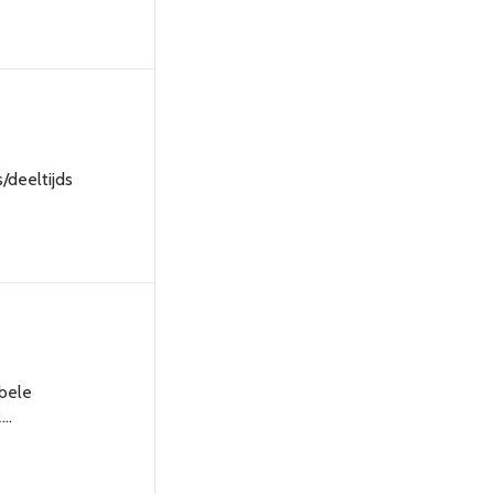
/deeltijds
ibele
2…