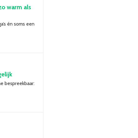
 zo warm als
ega’s én soms een
elijk
me bespreekbaar: