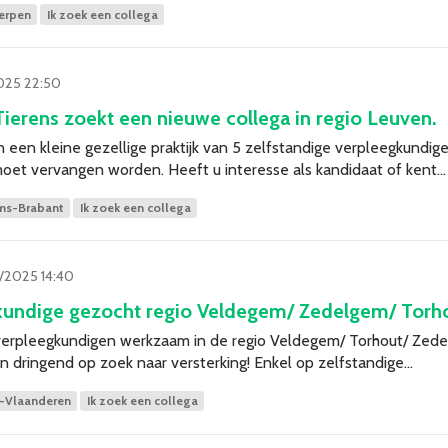
erpen
Ik zoek een collega
025 22:50
Tierens zoekt een nieuwe collega in regio Leuven.
n een kleine gezellige praktijk van 5 zelfstandige verpleegkundige 
 moet vervangen worden. Heeft u interesse als kandidaat of kent…
ms-Brabant
Ik zoek een collega
/2025 14:40
gkundige gezocht regio Veldegem/ Zedelgem/ Torh
isverpleegkundigen werkzaam in de regio Veldegem/ Torhout/ Zed
 en dringend op zoek naar versterking! Enkel op zelfstandige…
-Vlaanderen
Ik zoek een collega