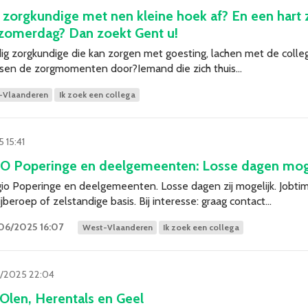
g zorgkundige met nen kleine hoek af? En een hart
zomerdag? Dan zoekt Gent u!
ndig zorgkundige die kan zorgen met goesting, lachen met de coll
ussen de zorgmomenten door?Iemand die zich thuis…
-Vlaanderen
Ik zoek een collega
 15:41
O Poperinge en deelgemeenten: Losse dagen mog
io Poperinge en deelgemeenten. Losse dagen zij mogelijk. Jobti
jberoep of zelstandige basis. Bij interesse: graag contact…
06/2025 16:07
West-Vlaanderen
Ik zoek een collega
/2025 22:04
 Olen, Herentals en Geel