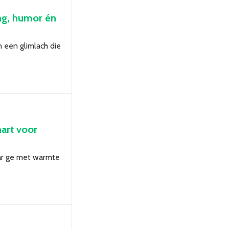
ing, humor én
n een glimlach die
art voor
aar ge met warmte