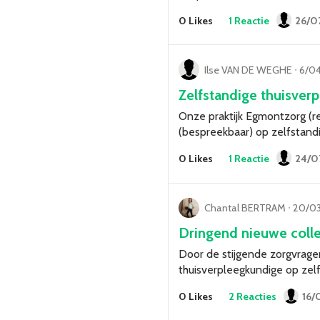
0 Likes
1 Reactie
26/0
Ilse VAN DE WEGHE
ᐧ
6/0
Zelfstandige thuisver
Onze praktijk Egmontzorg (re
(bespreekbaar) op zelfstandi
0 Likes
1 Reactie
24/07
Chantal BERTRAM
ᐧ
20/03
Dringend nieuwe coll
Door de stijgende zorgvragen
thuisverpleegkundige op zel
0 Likes
2 Reacties
16/