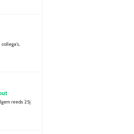
collega's,
out
elgem reeds 25j