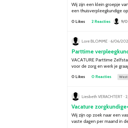
Wij zijn een klein groepje v
een thuisverpleegkundige op 
0 Likes
2 Reacties
9/0
Lore BLOMME
ᐧ
6/06/202
Parttime verpleegkund
VACATURE Parttime Zelfstand
voor de zorg en werk je gra
0 Likes
0 Reacties
West
Liesbeth VERACHTERT
ᐧ
2
Vacature zorgkundige
Wij zijn op zoek naar een v
vaste dagen per maand in de