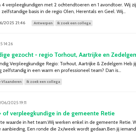
an 4 verpleegkundigen met 2 ochtendtoeren en 1 avondtoer. Wij zi
zelfstandige basis in de regio Olen, Herentals en Geel. Wij…
6/2025 21:46
Antwerpen
Ik zoek een collega
5 14:26
ige gezocht - regio Torhout, Aartrijke en Zedelge
ig Verpleegkundige Regio: Torhout, Aartrijke & Zedelgem Heb jij
ag zelfstandig in een warm en professioneel team? Dan is…
-Vlaanderen
Ik zoek een collega
/06/2025 19:11
+ of verpleegkundige in de gemeente Retie
aste waarde in het team.Wij werken enkel in de gemeente Retie. 
 aanbieding, Een ronde die 2x/week wordt gedaan.Ben jij ieman