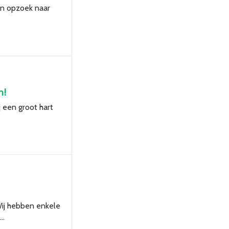
jn opzoek naar
m!
 een groot hart
Wij hebben enkele
d…