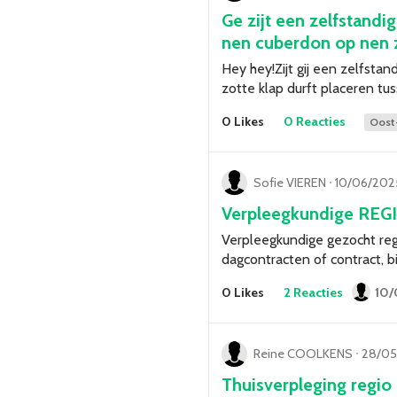
Ge zijt een zelfstandi
nen cuberdon op nen 
Hey hey!Zijt gij een zelfsta
zotte klap durft placeren t
0 Likes
0 Reacties
Oost
Sofie VIEREN
ᐧ
10/06/2025
Verpleegkundige REGI
Verpleegkundige gezocht reg
dagcontracten of contract, bi
0 Likes
2 Reacties
10/
Reine COOLKENS
ᐧ
28/05
Thuisverpleging regio