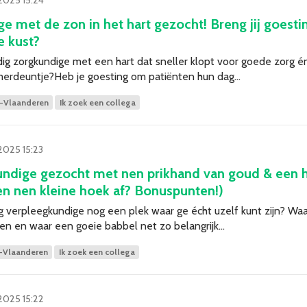
e met de zon in het hart gezocht! Breng jij goest
 kust?
dig zorgkundige met een hart dat sneller klopt voor goede zorg é
omerdeuntje?Heb je goesting om patiënten hun dag…
-Vlaanderen
Ik zoek een collega
2025 15:23
undige gezocht met nen prikhand van goud & een h
n nen kleine hoek af? Bonuspunten!)
dig verpleegkundige nog een plek waar ge écht uzelf kunt zijn? W
chen en waar een goeie babbel net zo belangrijk…
-Vlaanderen
Ik zoek een collega
2025 15:22