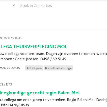
/07/2025 14:45
LLEGA THUISVERPLEGING MOL
euwe collega voor ons team. Dagen zijn overeen te komen; werkter
rsonen : Goele Janssen 0496 / 69 51 49 …
7/2025 22:05
Antwerpen
Ik zoek een collega
25 13:13
pleegkundige gezocht regio Balen-Mol
ra collega om onze groep te versterken. Regio Balen-Mol. Deeltijds
 info:0478/611539