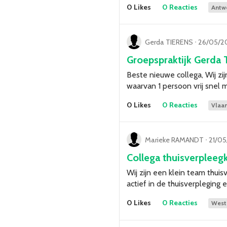
0 Likes
0 Reacties
Antw
Gerda TIERENS
ᐧ
26/05/2
Groepspraktijk Gerda 
Beste nieuwe collega, Wij zij
waarvan 1 persoon vrij snel
0 Likes
0 Reacties
Vlaa
Marieke RAMANDT
ᐧ
21/05
Collega thuisverplee
Wij zijn een klein team thu
actief in de thuisverpleging
0 Likes
0 Reacties
West