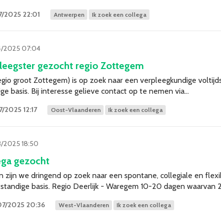
7/2025 22:01
Antwerpen
Ik zoek een collega
4/2025 07:04
pleegster gezocht regio Zottegem
gio groot Zottegem) is op zoek naar een verpleegkundige voltijds
ge basis. Bij interesse gelieve contact op te nemen via…
/2025 12:17
Oost-Vlaanderen
Ik zoek een collega
/2025 18:50
ega gezocht
 zijn we dringend op zoek naar een spontane, collegiale en flex
fstandige basis. Regio Deerlijk - Waregem 10-20 dagen waarvan 
07/2025 20:36
West-Vlaanderen
Ik zoek een collega