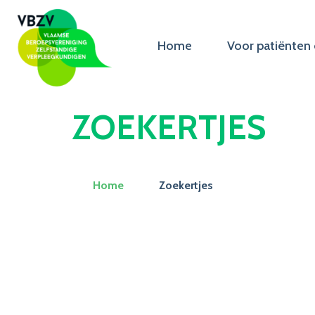
Home
Voor patiënten 
ZOEKERTJES
Home
Zoekertjes