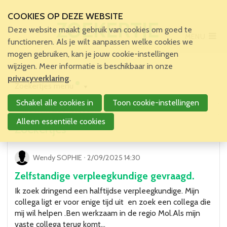
COOKIES OP DEZE WEBSITE
ZOEKERTJES
Deze website maakt gebruik van cookies om goed te
MENU
Main Menu
functioneren. Als je wilt aanpassen welke cookies we
mogen gebruiken, kan je jouw cookie-instellingen
Home
wijzigen. Meer informatie is beschikbaar in onze
Voor patiënten en zorgverleners
privacyverklaring
.
Zoekertjes menu
Voor verpleegkundigen
Schakel alle cookies in
Toon cookie-instellingen
Verpleegkundigen
VBZV Helpcenter
Alleen essentiële cookies
Zoekertjes
Nieuws
Zoekertjes
Tijdschrift
Wendy SOPHIE
ᐧ
2/09/2025 14:30
Dossiers
Zelfstandige verpleegkundige gevraagd.
Nuttige links
Ik zoek dringend een halftijdse verpleegkundige. Mijn
Navormingen
collega ligt er voor enige tijd uit en zoek een collega die
Jaarlijks Congres
mij wil helpen .Ben werkzaam in de regio Mol.Als mijn
vaste collega terug komt…