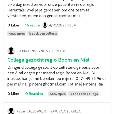
elke dag inzetten voor onze patiënten in de regio
Herentals. Voel je je geroepen om ons team te
versterken, neem dan gerust contact met…
0 Likes
1 Reactie
4/10/2025 13:34
Antwerpen
Ik zoek een collega
Ria PINTENS
ᐧ
2/10/2025 20:05
Collega gezocht regio Boom en Niel
Dringend collega gezocht op zelfstandige basis voor
een 8 tal dagen per maand regio Boom en Niel. Bij
intresse kan je me bereiken op mijn nr: 0474 49 83 96 of
per mail ria_pintens@hotmail.com Tot snel Pintens Ria
0 Likes
0 Reacties
Antwerpen
Ik zoek een collega
Kathy CALLEWAERT
ᐧ
24/09/2025 08:20