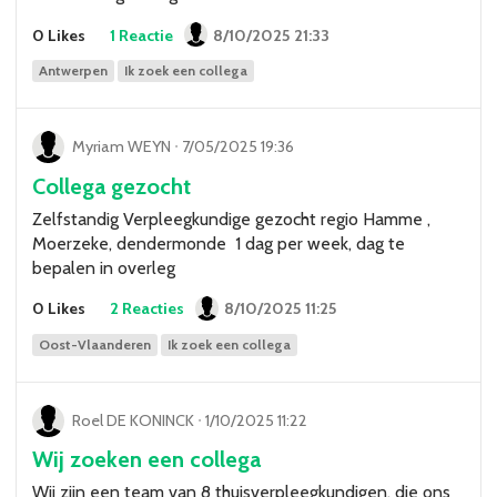
Over VBZV
0 Likes
1 Reactie
8/10/2025 21:33
Lid worden
Antwerpen
Ik zoek een collega
Account
Myriam WEYN
ᐧ
7/05/2025 19:36
Collega gezocht
Zelfstandig Verpleegkundige gezocht regio Hamme ,
Moerzeke, dendermonde 1 dag per week, dag te
bepalen in overleg
0 Likes
2 Reacties
8/10/2025 11:25
Oost-Vlaanderen
Ik zoek een collega
Roel DE KONINCK
ᐧ
1/10/2025 11:22
Wij zoeken een collega
Wij zijn een team van 8 thuisverpleegkundigen, die ons