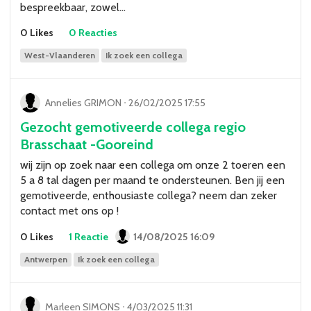
bespreekbaar, zowel…
0 Likes
0 Reacties
West-Vlaanderen
Ik zoek een collega
Annelies GRIMON
ᐧ
26/02/2025 17:55
Gezocht gemotiveerde collega regio
Brasschaat -Gooreind
wij zijn op zoek naar een collega om onze 2 toeren een
5 a 8 tal dagen per maand te ondersteunen. Ben jij een
gemotiveerde, enthousiaste collega? neem dan zeker
contact met ons op !
0 Likes
1 Reactie
14/08/2025 16:09
Antwerpen
Ik zoek een collega
Marleen SIMONS
ᐧ
4/03/2025 11:31