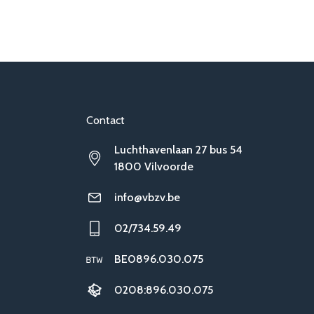
Contact
Luchthavenlaan 27 bus 54
1800 Vilvoorde
info@vbzv.be
02/734.59.49
BE0896.030.075
0208:896.030.075