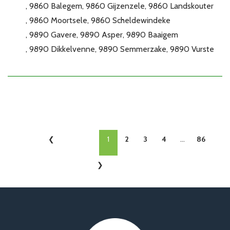
9860 Balegem
9860 Gijzenzele
9860 Landskouter
9860 Moortsele
9860 Scheldewindeke
9890 Gavere
9890 Asper
9890 Baaigem
9890 Dikkelvenne
9890 Semmerzake
9890 Vurste
1
2
3
4
...
86