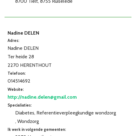
8700 Tielt
8755 Ruiselede
Nadine DELEN
Adres:
Nadine DELEN
Ter heide 28
2270 HERENTHOUT
Telefoon:
014514692
Website:
http://nadine.delen@gmail.com
Specialiaties:
Diabetes
Referentieverpleegkundige wondzorg
Wondzorg
Ik werk in volgende gemeenten: