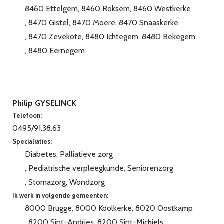
8460 Ettelgem
8460 Roksem
8460 Westkerke
8470 Gistel
8470 Moere
8470 Snaaskerke
8470 Zevekote
8480 Ichtegem
8480 Bekegem
8480 Eernegem
Philip GYSELINCK
Telefoon:
0495/91.38.63
Specialiaties:
Diabetes
Palliatieve zorg
Pediatrische verpleegkunde
Seniorenzorg
Stomazorg
Wondzorg
Ik werk in volgende gemeenten:
8000 Brugge
8000 Koolkerke
8020 Oostkamp
8200 Sint-Andries
8200 Sint-Michiels