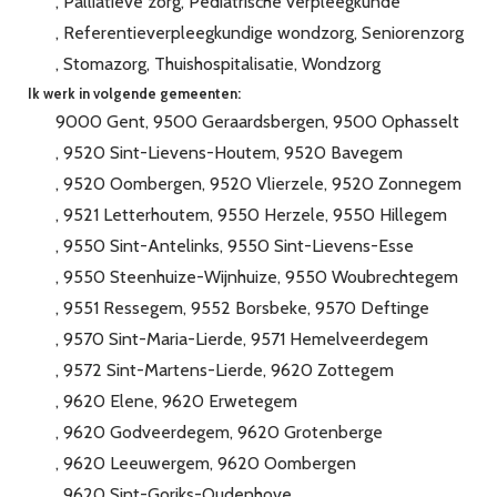
Palliatieve zorg
Pediatrische verpleegkunde
Referentieverpleegkundige wondzorg
Seniorenzorg
Stomazorg
Thuishospitalisatie
Wondzorg
Ik werk in volgende gemeenten:
9000 Gent
9500 Geraardsbergen
9500 Ophasselt
9520 Sint-Lievens-Houtem
9520 Bavegem
9520 Oombergen
9520 Vlierzele
9520 Zonnegem
9521 Letterhoutem
9550 Herzele
9550 Hillegem
9550 Sint-Antelinks
9550 Sint-Lievens-Esse
9550 Steenhuize-Wijnhuize
9550 Woubrechtegem
9551 Ressegem
9552 Borsbeke
9570 Deftinge
9570 Sint-Maria-Lierde
9571 Hemelveerdegem
9572 Sint-Martens-Lierde
9620 Zottegem
9620 Elene
9620 Erwetegem
9620 Godveerdegem
9620 Grotenberge
9620 Leeuwergem
9620 Oombergen
9620 Sint-Goriks-Oudenhove