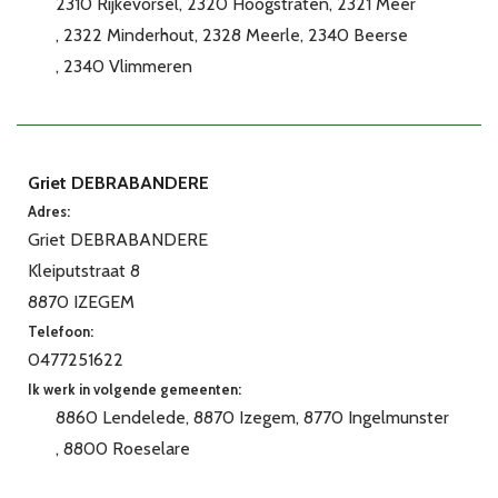
2310 Rijkevorsel
2320 Hoogstraten
2321 Meer
2322 Minderhout
2328 Meerle
2340 Beerse
2340 Vlimmeren
Griet DEBRABANDERE
Adres:
Griet DEBRABANDERE
Kleiputstraat 8
8870 IZEGEM
Telefoon:
0477251622
Ik werk in volgende gemeenten:
8860 Lendelede
8870 Izegem
8770 Ingelmunster
8800 Roeselare