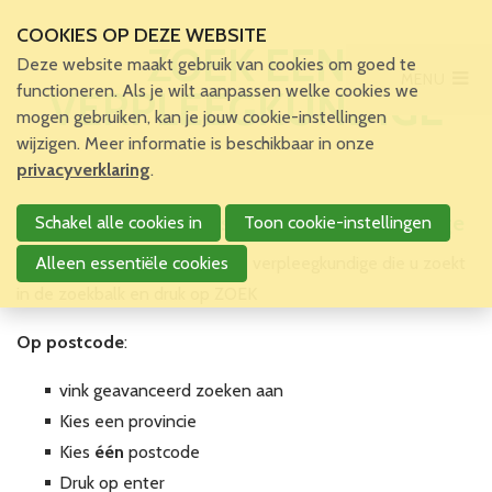
COOKIES OP DEZE WEBSITE
ZOEK EEN
Deze website maakt gebruik van cookies om goed te
MENU
Main Menu
functioneren. Als je wilt aanpassen welke cookies we
VERPLEEGKUNDIGE
mogen gebruiken, kan je jouw cookie-instellingen
Home
wijzigen. Meer informatie is beschikbaar in onze
Voor patiënten en zorgverleners
privacyverklaring
.
Patiënten en zorgverleners
Zoek en vind een zelfstandige verpleegkundige
Schakel alle cookies in
Toon cookie-instellingen
Voordelen en tegemoetkomingen
in de thuiszorg
Op naam
Alleen essentiële cookies
: typ de naam van de verpleegkundige die u zoekt
Zoek een verpleegkundige
in de zoekbalk en druk op ZOEK
Voor verpleegkundigen
Op postcode
:
Over VBZV
Lid worden
vink geavanceerd zoeken aan
Kies een provincie
Kies
één
postcode
Account
Druk op enter