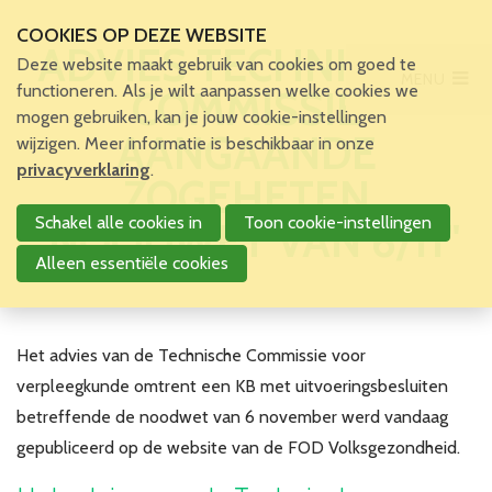
COOKIES OP DEZE WEBSITE
ADVIES TECHNISCHE
Deze website maakt gebruik van cookies om goed te
MENU
Main Menu
functioneren. Als je wilt aanpassen welke cookies we
COMMISSIE
mogen gebruiken, kan je jouw cookie-instellingen
Home
AANGAANDE
wijzigen. Meer informatie is beschikbaar in onze
Voor patiënten en zorgverleners
privacyverklaring
.
ZOGEHETEN
Voor verpleegkundigen
Schakel alle cookies in
Toon cookie-instellingen
"NOODWET VAN 6/11"
Verpleegkundigen
VBZV Helpcenter
Alleen essentiële cookies
Nieuws
Zoekertjes
Tijdschrift
Het advies van de Technische Commissie voor
Dossiers
verpleegkunde omtrent een KB met uitvoeringsbesluiten
Nuttige links
betreffende de noodwet van 6 november werd vandaag
Navormingen
gepubliceerd op de website van de FOD Volksgezondheid.
Jaarlijks Congres