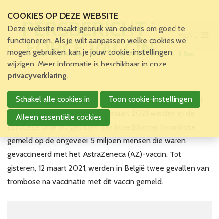
COOKIES OP DEZE WEBSITE
PERSBERICHT TASK
Deze website maakt gebruik van cookies om goed te
MENU
Main Menu
functioneren. Als je wilt aanpassen welke cookies we
FORCE VACCINATIE
mogen gebruiken, kan je jouw cookie-instellingen
Home
wijzigen. Meer informatie is beschikbaar in onze
Voor patiënten en zorgverleners
privacyverklaring
.
Voor verpleegkundigen
Schakel alle cookies in
Toon cookie-instellingen
Samenvatting van de Q&A voor de pers van vandaag over
Verpleegkundigen
het AstraZeneca vaccin Op 10 maart 2021 werden in de
VBZV Helpcenter
Alleen essentiële cookies
Nieuws
Europese Unie 30 gevallen van bloedklonter (trombose)
Zoekertjes
gemeld op de ongeveer 5 miljoen mensen die waren
Tijdschrift
gevaccineerd met het AstraZeneca (AZ)-vaccin. Tot
Dossiers
gisteren, 12 maart 2021, werden in België twee gevallen van
Nuttige links
trombose na vaccinatie met dit vaccin gemeld.
Navormingen
Jaarlijks Congres