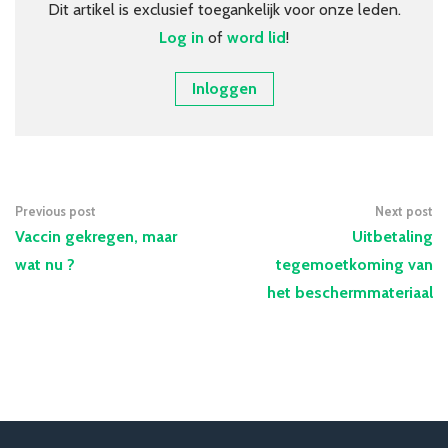
Dit artikel is exclusief toegankelijk voor onze leden.
Over VBZV
Log in
of
word lid
!
Lid worden
Inloggen
Account
Previous post
Next post
Vaccin gekregen, maar
Uitbetaling
wat nu ?
tegemoetkoming van
het beschermmateriaal