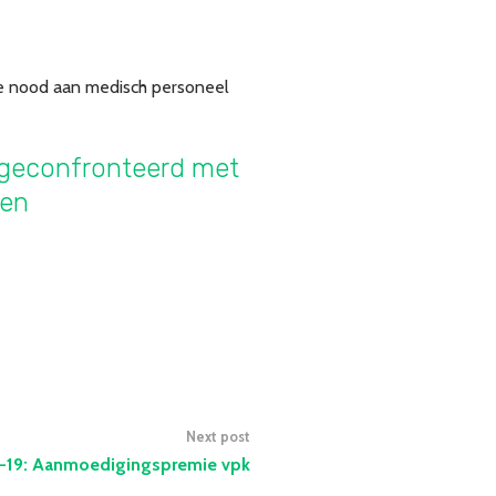
de nood aan medisch personeel
a geconfronteerd met
gen
Next post
-19: Aanmoedigingspremie vpk