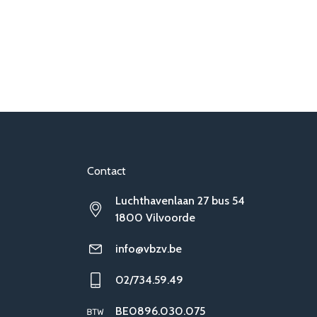
Contact
Luchthavenlaan 27 bus 54
1800 Vilvoorde
info@vbzv.be
02/734.59.49
BE0896.030.075