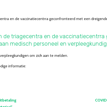
centra en de vaccinatiecentrra geconfronteerd met een dreigen
 de triagecentra en de vaccinatiecentrr
aan medisch personeel en verpleegkundi
verpleegkundigen om zich aan te melden.
odige informatie:
itbetaling
COVID
eriaal’