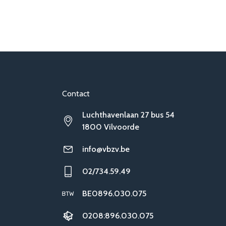
Contact
Luchthavenlaan 27 bus 54
1800 Vilvoorde
info@vbzv.be
02/734.59.49
BE0896.030.075
0208:896.030.075