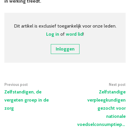
in werking treedt.
Over VBZV
Lid worden
Dit artikel is exclusief toegankelijk voor onze leden.
Account
Log in
of
word lid
!
Inloggen
Previous post
Next post
Zelfstandigen, de
Zelfstandige
vergeten groep in de
verpleegkundigen
zorg
gezocht voor
nationale
voedselconsumptiepeili