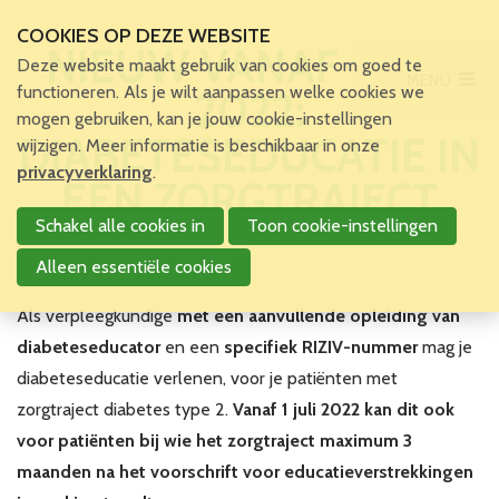
COOKIES OP DEZE WEBSITE
NIEUW VANAF 1 JULI
Deze website maakt gebruik van cookies om goed te
MENU
Main Menu
functioneren. Als je wilt aanpassen welke cookies we
2022:
mogen gebruiken, kan je jouw cookie-instellingen
Home
DIABETESEDUCATIE IN
wijzigen. Meer informatie is beschikbaar in onze
Voor patiënten en zorgverleners
privacyverklaring
.
EEN ZORGTRAJECT
Voor verpleegkundigen
Schakel alle cookies in
Toon cookie-instellingen
Verpleegkundigen
VBZV Helpcenter
Alleen essentiële cookies
Nieuws
Als verpleegkundige
met een aanvullende opleiding van
Zoekertjes
Tijdschrift
diabeteseducator
en een
specifiek RIZIV-nummer
mag je
Dossiers
diabeteseducatie verlenen, voor je patiënten met
Nuttige links
zorgtraject diabetes type 2.
Vanaf 1 juli 2022 kan dit ook
Navormingen
voor patiënten bij wie het zorgtraject maximum 3
Jaarlijks Congres
maanden na het voorschrift voor educatieverstrekkingen