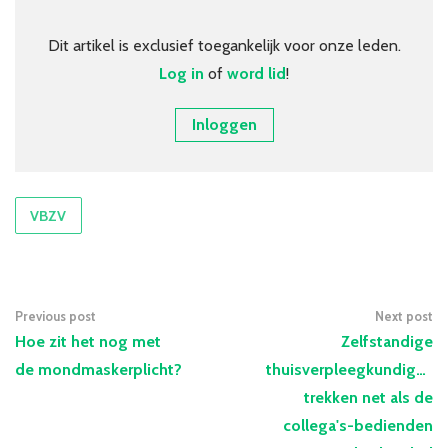
Over VBZV
Lid worden
Dit artikel is exclusief toegankelijk voor onze leden.
Log in
of
word lid
!
Account
Inloggen
VBZV
Previous post
Next post
Hoe zit het nog met
Zelfstandige
de mondmaskerplicht?
thuisverpleegkundigen
trekken net als de
collega's-bedienden