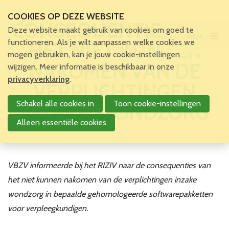
COOKIES OP DEZE WEBSITE
CONSEQUENTIES VAN
Deze website maakt gebruik van cookies om goed te
MENU
Main Menu
functioneren. Als je wilt aanpassen welke cookies we
HET NIET KUNNEN
mogen gebruiken, kan je jouw cookie-instellingen
Home
NAKOMEN VAN DE
wijzigen. Meer informatie is beschikbaar in onze
Voor patiënten en zorgverleners
privacyverklaring
.
VERPLICHTINGEN
Voor verpleegkundigen
Schakel alle cookies in
Toon cookie-instellingen
INZAKE WONDZORG
Verpleegkundigen
VBZV Helpcenter
Alleen essentiële cookies
Nieuws
Zoekertjes
Tijdschrift
VBZV informeerde bij het RIZIV naar de consequenties van
Dossiers
het niet kunnen nakomen van de verplichtingen inzake
Nuttige links
wondzorg in bepaalde gehomologeerde softwarepakketten
Navormingen
voor verpleegkundigen.
Jaarlijks Congres