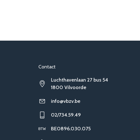
Contact
Luchthavenlaan 27 bus 54
1800 Vilvoorde
info@vbzv.be
02/734.59.49
BE0896.030.075