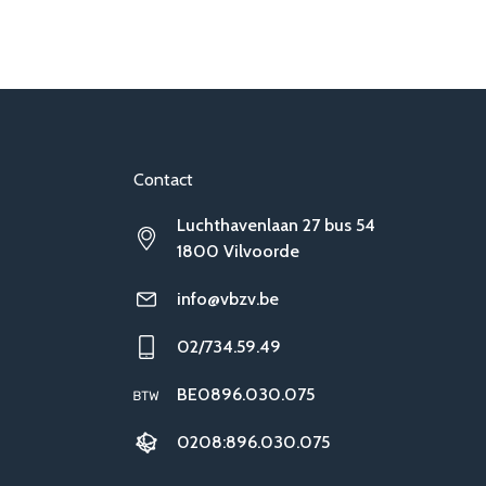
Contact
Luchthavenlaan 27 bus 54
1800 Vilvoorde
info@vbzv.be
02/734.59.49
BE0896.030.075
0208:896.030.075