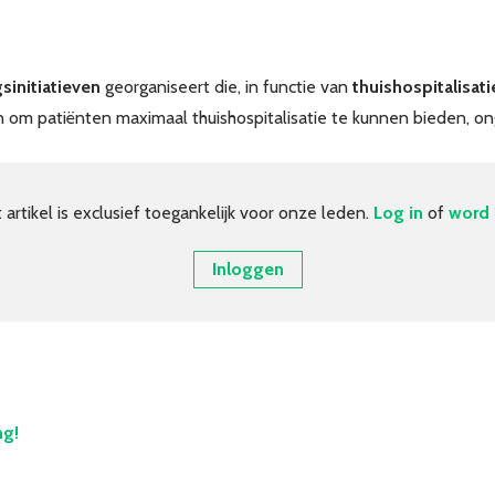
sinitiatieven
georganiseert die, in functie van
thuishospitalisat
n om patiënten maximaal thuishospitalisatie te kunnen bieden, o
t artikel is exclusief toegankelijk voor onze leden.
Log in
of
word 
Inloggen
ng!