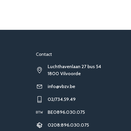
Contact
Luchthavenlaan 27 bus 54
1800 Vilvoorde
info@vbzv.be
02/734.59.49
BE0896.030.075
0208:896.030.075