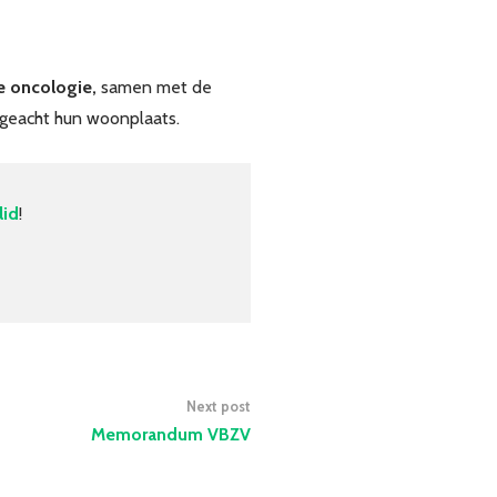
ie oncologie,
samen met de
ngeacht hun woonplaats.
lid
!
Next post
Memorandum VBZV