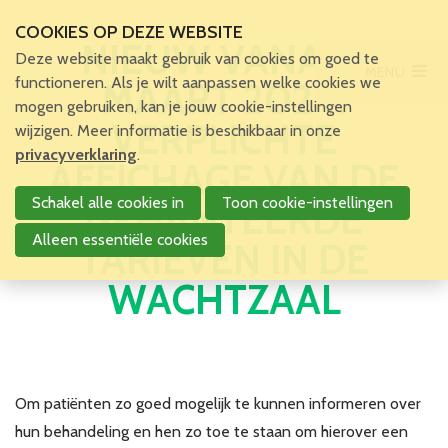
COOKIES OP DEZE WEBSITE
NIEUW VANAF 1
Deze website maakt gebruik van cookies om goed te
MENU
Main Menu
functioneren. Als je wilt aanpassen welke cookies we
MAART 2024:
mogen gebruiken, kan je jouw cookie-instellingen
Home
VERPLICHTE
wijzigen. Meer informatie is beschikbaar in onze
Voor patiënten en zorgverleners
privacyverklaring
.
AFFICHAGE VAN DE
Voor verpleegkundigen
Schakel alle cookies in
Toon cookie-instellingen
GEHANTEERDE
Verpleegkundigen
VBZV Helpcenter
Alleen essentiële cookies
TARIEVEN IN DE
Nieuws
WACHTZAAL
Zoekertjes
Tijdschrift
Dossiers
Nuttige links
Navormingen
Om patiënten zo goed mogelijk te kunnen informeren over
Jaarlijks Congres
hun behandeling en hen zo toe te staan om hierover een