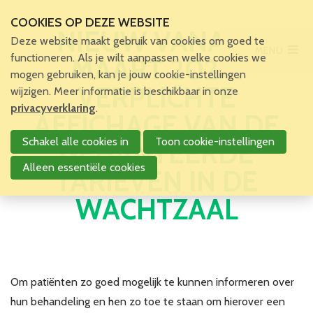
COOKIES OP DEZE WEBSITE
NIEUW VANAF 1
Deze website maakt gebruik van cookies om goed te
MENU
Main Menu
functioneren. Als je wilt aanpassen welke cookies we
MAART 2024:
mogen gebruiken, kan je jouw cookie-instellingen
Home
VERPLICHTE
wijzigen. Meer informatie is beschikbaar in onze
Voor patiënten en zorgverleners
privacyverklaring
.
AFFICHAGE VAN DE
Voor verpleegkundigen
Schakel alle cookies in
Toon cookie-instellingen
GEHANTEERDE
Verpleegkundigen
VBZV Helpcenter
Alleen essentiële cookies
TARIEVEN IN DE
Nieuws
WACHTZAAL
Zoekertjes
Tijdschrift
Dossiers
Nuttige links
Navormingen
Om patiënten zo goed mogelijk te kunnen informeren over
Jaarlijks Congres
hun behandeling en hen zo toe te staan om hierover een