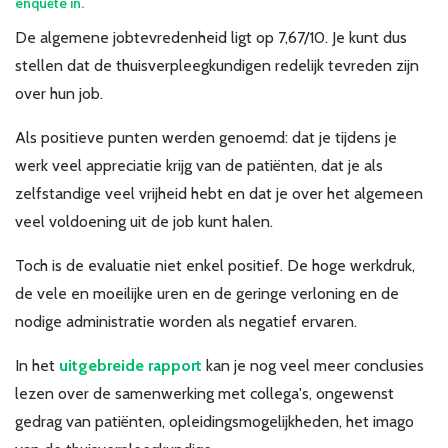
enquête in.
Over VBZV
De algemene jobtevredenheid ligt op 7,67/10. Je kunt dus
Lid worden
stellen dat de thuisverpleegkundigen redelijk tevreden zijn
over hun job.
Account
Als positieve punten werden genoemd: dat je tijdens je
werk veel appreciatie krijg van de patiënten, dat je als
zelfstandige veel vrijheid hebt en dat je over het algemeen
veel voldoening uit de job kunt halen.
Toch is de evaluatie niet enkel positief. De hoge werkdruk,
de vele en moeilijke uren en de geringe verloning en de
nodige administratie worden als negatief ervaren.
In het
uitgebreide rapport
kan je nog veel meer conclusies
lezen over de samenwerking met collega's, ongewenst
gedrag van patiënten, opleidingsmogelijkheden, het imago