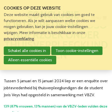
COOKIES OP DEZE WEBSITE
CONCLUSIES
Deze website maakt gebruik van cookies om goed te
MENU
Main Menu
functioneren. Als je wilt aanpassen welke cookies we
JOBTEVREDENHEIDSO
mogen gebruiken, kan je jouw cookie-instellingen
Home
NDERZOEK ONDER
wijzigen. Meer informatie is beschikbaar in onze
Voor patiënten en zorgverleners
privacyverklaring
.
THUISVERPLEEGKUND
Voor verpleegkundigen
Schakel alle cookies in
Toon cookie-instellingen
IGEN
Verpleegkundigen
VBZV Helpcenter
Alleen essentiële cookies
Nieuws
Zoekertjes
Tijdschrift
Tussen 5 januari en 15 januari 2024 liep er een enquête over
Dossiers
jobtevredenheid bij thuisverpleegkundigen die de student
Nuttige links
Joris Veys had opgesteld in samenwerking met VBZV.
Navormingen
Jaarlijks Congres
139 (87% vrouwen, 13% mannen) van de VBZV-leden vulden deze