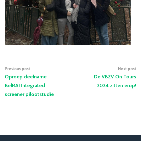
Previous post
Next post
Oproep deelname
De VBZV On Tours
BelRAI Integrated
2024 zitten erop!
screener pilootstudie