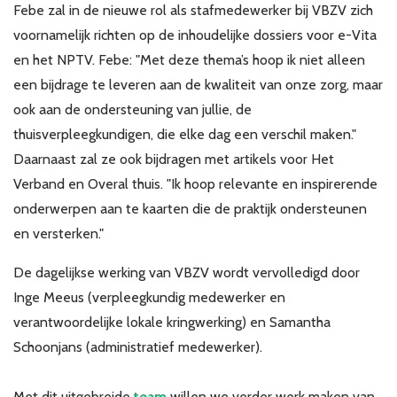
Febe zal in de nieuwe rol als stafmedewerker bij VBZV zich
Over VBZV
voornamelijk richten op de inhoudelijke dossiers voor e-Vita
Lid worden
en het NPTV. Febe: "Met deze thema’s hoop ik niet alleen
een bijdrage te leveren aan de kwaliteit van onze zorg, maar
Account
ook aan de ondersteuning van jullie, de
thuisverpleegkundigen, die elke dag een verschil maken."
Daarnaast zal ze ook bijdragen met artikels voor Het
Verband en Overal thuis. "Ik hoop relevante en inspirerende
onderwerpen aan te kaarten die de praktijk ondersteunen
en versterken."
De dagelijkse werking van VBZV wordt vervolledigd door
Inge Meeus (verpleegkundig medewerker en
verantwoordelijke lokale kringwerking) en Samantha
Schoonjans (administratief medewerker).
Met dit uitgebreide
team
willen we verder werk maken van