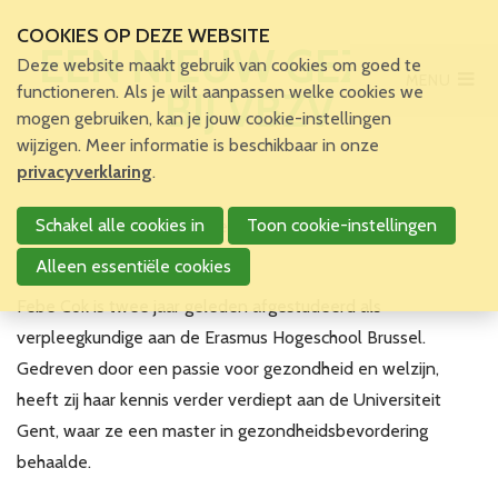
COOKIES OP DEZE WEBSITE
EEN NIEUW GEZICHT
Deze website maakt gebruik van cookies om goed te
MENU
Main Menu
functioneren. Als je wilt aanpassen welke cookies we
BIJ VBZV
mogen gebruiken, kan je jouw cookie-instellingen
Home
wijzigen. Meer informatie is beschikbaar in onze
Voor patiënten en zorgverleners
privacyverklaring
.
Voor verpleegkundigen
Schakel alle cookies in
Toon cookie-instellingen
De vereniging heeft sinds eind oktober een nieuwe
Verpleegkundigen
stafmedewerker.
VBZV Helpcenter
Alleen essentiële cookies
Nieuws
Febe Cok is twee jaar geleden afgestudeerd als
Zoekertjes
verpleegkundige aan de Erasmus Hogeschool Brussel.
Tijdschrift
Gedreven door een passie voor gezondheid en welzijn,
Dossiers
heeft zij haar kennis verder verdiept aan de Universiteit
Nuttige links
Gent, waar ze een master in gezondheidsbevordering
Navormingen
behaalde.
Jaarlijks Congres