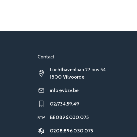
Contact
Luchthavenlaan 27 bus 54
1800 Vilvoorde
info@vbzv.be
02/734.59.49
BE0896.030.075
0208:896.030.075