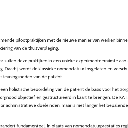
emende pilootpraktijken met de nieuwe manier van werken binnen
ciering van de thuisverpleging.
 zullen deze praktijken in een unieke experimenteerruimte aan
g. Daarbij wordt de klassieke nomenclatuur losgelaten en verschu
ersteuningsnoden van de patiënt.
en holistische beoordeling van de patiënt de basis voor het zorg
orgnood objectief en gestructureerd in kaart te brengen. De KATZ-
oor administratieve doeleinden, maar is niet langer het bepalende
erandert fundamenteel. In plaats van nomenclatuurprestaties regi