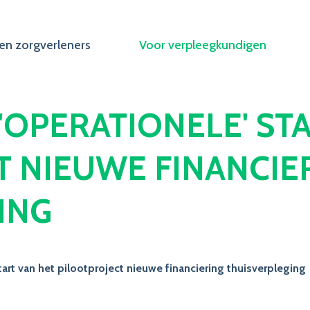
en zorgverleners
Voor verpleegkundigen
E 'OPERATIONELE' S
T NIEUWE FINANCIE
ING
start van het pilootproject nieuwe financiering thuisverpleging