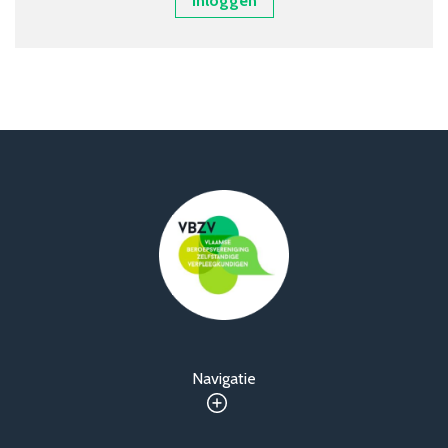
Inloggen
Over VBZV
Lid worden
Account
Navigatie