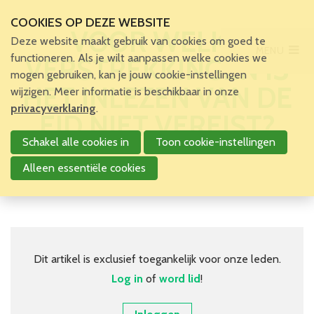
COOKIES OP DEZE WEBSITE
VOOR WELKE
Deze website maakt gebruik van cookies om goed te
MENU
Main Menu
functioneren. Als je wilt aanpassen welke cookies we
VERSTREKKINGEN IS
mogen gebruiken, kan je jouw cookie-instellingen
Home
HET INLEZEN VAN DE
wijzigen. Meer informatie is beschikbaar in onze
Voor patiënten en zorgverleners
privacyverklaring
.
EID NIET VEREIST?
Voor verpleegkundigen
Schakel alle cookies in
Toon cookie-instellingen
Verpleegkundigen
VBZV Helpcenter
Alleen essentiële cookies
Nieuws
Zoekertjes
Tijdschrift
Dossiers
Nuttige links
Dit artikel is exclusief toegankelijk voor onze leden.
Navormingen
Log in
of
word lid
!
Jaarlijks Congres