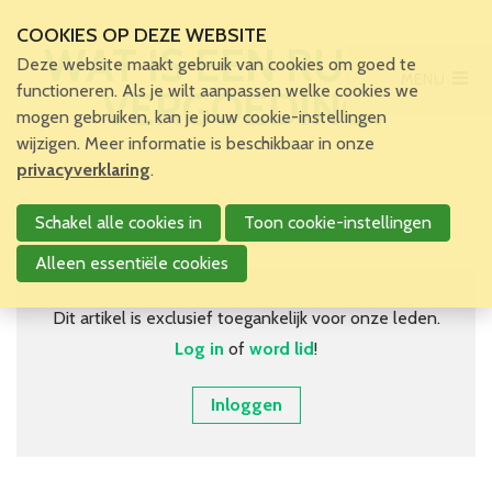
COOKIES OP DEZE WEBSITE
WAT IS EEN RURALE
Deze website maakt gebruik van cookies om goed te
MENU
Main Menu
functioneren. Als je wilt aanpassen welke cookies we
VERGOEDING?
mogen gebruiken, kan je jouw cookie-instellingen
Home
wijzigen. Meer informatie is beschikbaar in onze
Voor patiënten en zorgverleners
privacyverklaring
.
Voor verpleegkundigen
Schakel alle cookies in
Toon cookie-instellingen
Verpleegkundigen
VBZV Helpcenter
Alleen essentiële cookies
Nieuws
Zoekertjes
Dit artikel is exclusief toegankelijk voor onze leden.
Tijdschrift
Log in
of
word lid
!
Dossiers
Nuttige links
Inloggen
Navormingen
Jaarlijks Congres