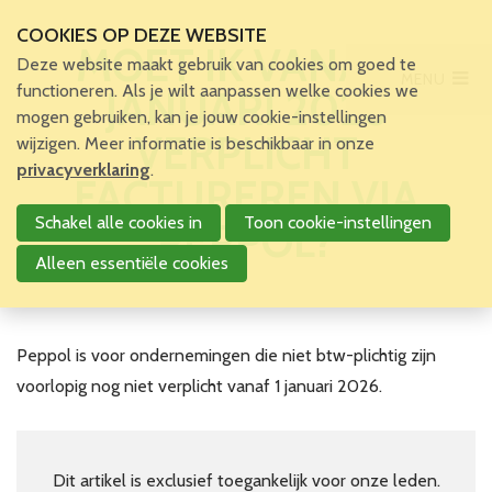
COOKIES OP DEZE WEBSITE
MOET IK VANAF 1
Deze website maakt gebruik van cookies om goed te
MENU
Main Menu
functioneren. Als je wilt aanpassen welke cookies we
JANUARI 2026
mogen gebruiken, kan je jouw cookie-instellingen
Home
VERPLICHT
wijzigen. Meer informatie is beschikbaar in onze
Voor patiënten en zorgverleners
privacyverklaring
.
FACTUREREN VIA
Voor verpleegkundigen
Schakel alle cookies in
Toon cookie-instellingen
PEPPOL?
Verpleegkundigen
VBZV Helpcenter
Alleen essentiële cookies
Nieuws
Zoekertjes
Tijdschrift
Peppol is voor ondernemingen die niet btw-plichtig zijn
Dossiers
voorlopig nog niet verplicht vanaf 1 januari 2026.
Nuttige links
Navormingen
Jaarlijks Congres
Dit artikel is exclusief toegankelijk voor onze leden.