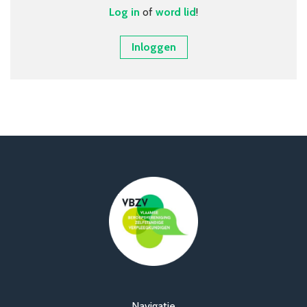
Over VBZV
Log in
of
word lid
!
Lid worden
Inloggen
Account
Navigatie