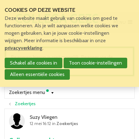
COOKIES OP DEZE WEBSITE
COLLEGA GEZOCHT
Deze website maakt gebruik van cookies om goed te
MENU
Main Menu
functioneren. Als je wilt aanpassen welke cookies we
mogen gebruiken, kan je jouw cookie-instellingen
Home
wijzigen. Meer informatie is beschikbaar in onze
Voor patiënten en zorgverleners
privacyverklaring
.
Voor verpleegkundigen
Reageren hierop is niet mogelijk. Reageer via de
Schakel alle cookies in
Toon cookie-instellingen
Verpleegkundigen
contactgegevens die je terugvindt in het zoekertje.
VBZV Helpcenter
Alleen essentiële cookies
Nieuws
Zoekertjes
Zoekertjes menu
Tijdschrift
Zoekertjes
Dossiers
Nuttige links
Suzy Vliegen
Navormingen
12 mei 16:12 in
Zoekertjes
Jaarlijks Congres