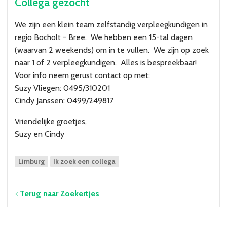
Collega gezocht
Over VBZV
Lid worden
We zijn een klein team zelfstandig verpleegkundigen in
regio Bocholt - Bree. We hebben een 15-tal dagen
(waarvan 2 weekends) om in te vullen. We zijn op zoek
Account
naar 1 of 2 verpleegkundigen. Alles is bespreekbaar!
Voor info neem gerust contact op met:
Suzy Vliegen: 0495/310201
Cindy Janssen: 0499/249817
Vriendelijke groetjes,
Suzy en Cindy
Limburg
Ik zoek een collega
Terug naar Zoekertjes