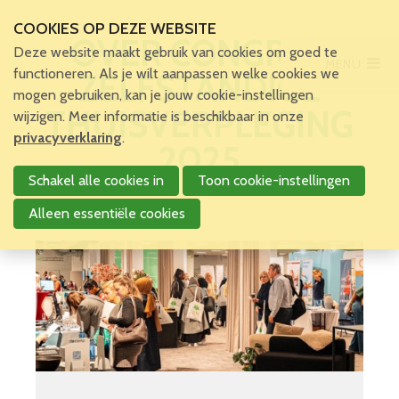
COOKIES OP DEZE WEBSITE
OVER CONGRES
Deze website maakt gebruik van cookies om goed te
MENU
Main Menu
functioneren. Als je wilt aanpassen welke cookies we
ZELFSTANDIGE
mogen gebruiken, kan je jouw cookie-instellingen
Home
THUISVERPLEGING
wijzigen. Meer informatie is beschikbaar in onze
Voor patiënten en zorgverleners
privacyverklaring
.
2025
Voor verpleegkundigen
Schakel alle cookies in
Toon cookie-instellingen
Verpleegkundigen
VBZV Helpcenter
Alleen essentiële cookies
Nieuws
Zoekertjes
Tijdschrift
Dossiers
Nuttige links
Navormingen
VBZV opleidingen
Navormingen Kringen