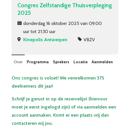
Congres Zelfstandige Thuisverpleging
Niet-VBZV opleidingen
2025
e-learning
donderdag 16 oktober 2025 van 09:00
Jaarlijks Congres
uur tot 21:30 uur
Kinepolis Antwerpen
VBZV
Over VBZV
Lid worden
Account
Over
Programma
Sprekers
Locatie
Aanmelden
Ons congres is volzet! We verwelkomen 375
deelnemers dit jaar!
Schrijf je gerust in op de reservelijst (hiervoor
moet je eerst ingelogd zijn) of via aanmelden een
account aanmaken. Komt er een plaats vrij dan
contacteren wij jou.