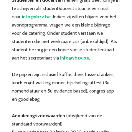
Studenten en docenten
nemen gratis deel. Om je in
te schrijven als student/docent stuur je een mail
naar
info@vbzv.be
. Indien zij willen blijven voor het
avondprogramma, vragen we een kleine bijdrage
voor de catering. Onder student verstaan we
studenten die niet werkzaam zijn (onbezoldigd). Als
student bezorg je een kopie van je studentenkaart
aan het secretariaat via
info@vbzv.be
.
De prijzen zijn inclusief koffie, thee, frisse dranken,
lunch en/of walking dinner, bijscholingsattest (3u
nomenclatuur en 5u evidence based), congres app
en goodiebag.
Annuleringsvoorwaarden
(afwijkend van de
standaard voorwaarden!)