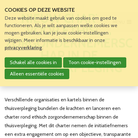
COOKIES OP DEZE WEBSITE
NIEUW CHARTER
Deze website maakt gebruik van cookies om goed te
MENU
Main Menu
functioneren. Als je wilt aanpassen welke cookies we
VOOR ETHISCH
mogen gebruiken, kan je jouw cookie-instellingen
Home
ZORGONDERNEMERSC
wijzigen. Meer informatie is beschikbaar in onze
Voor patiënten en zorgverleners
privacyverklaring
.
HAP IN DE
Voor verpleegkundigen
Schakel alle cookies in
Toon cookie-instellingen
THUISVERPLEGING
Verpleegkundigen
VBZV Helpcenter
Alleen essentiële cookies
Nieuws
Zoekertjes
Tijdschrift
Verschillende organisaties en kartels binnen de
Dossiers
thuisverpleging bundelen de krachten en lanceren een
Nuttige links
charter rond ethisch zorgondernemerschap binnen de
Navormingen
thuisverpleging. Met dit charter nemen de initiatiefnemers
Jaarlijks Congres
een extra engagement om op een objectieve, transparante