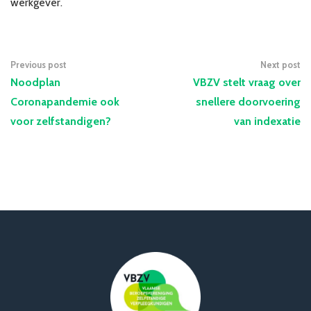
werkgever.
Previous post
Next post
Noodplan
VBZV stelt vraag over
Coronapandemie ook
snellere doorvoering
voor zelfstandigen?
van indexatie