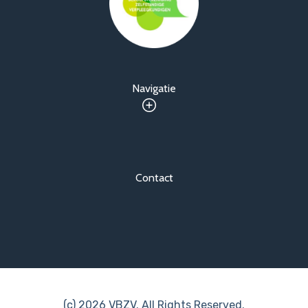
Niet-VBZV opleidingen
e-learning
Jaarlijks Congres
Navigatie
Over VBZV
Lid worden
Account
Contact
(c) 2026 VBZV. All Rights Reserved.