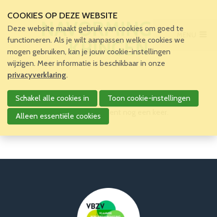
COOKIES OP DEZE WEBSITE
NAVORMINGEN
Deze website maakt gebruik van cookies om goed te
MENU
Main Menu
functioneren. Als je wilt aanpassen welke cookies we
KRINGEN
mogen gebruiken, kan je jouw cookie-instellingen
Home
wijzigen. Meer informatie is beschikbaar in onze
Voor patiënten en zorgverleners
privacyverklaring
.
Voor verpleegkundigen
Schakel alle cookies in
Toon cookie-instellingen
Er zijn op dit moment geen bijeenkomsten gepubliceerd.
Verpleegkundigen
Probeer het op een later moment nog een keer.
VBZV Helpcenter
Alleen essentiële cookies
Nieuws
Zoekertjes
Tijdschrift
Dossiers
Nuttige links
Navormingen
VBZV opleidingen
Navormingen Kringen