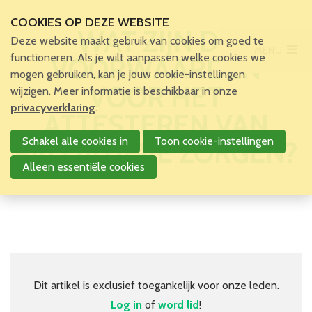
COOKIES OP DEZE WEBSITE
WAT ZIJN DE
Deze website maakt gebruik van cookies om goed te
MENU
Main Menu
functioneren. Als je wilt aanpassen welke cookies we
VOORWAARDEN
mogen gebruiken, kan je jouw cookie-instellingen
Home
VOOR HET
wijzigen. Meer informatie is beschikbaar in onze
Voor patiënten en zorgverleners
privacyverklaring
.
ATTESTEREN VAN
Voor verpleegkundigen
Schakel alle cookies in
Toon cookie-instellingen
PALLIATIEVE ZORGEN?
Verpleegkundigen
VBZV Helpcenter
Alleen essentiële cookies
Nieuws
Zoekertjes
Tijdschrift
Dossiers
Nuttige links
Navormingen
Dit artikel is exclusief toegankelijk voor onze leden.
Jaarlijks Congres
Log in
of
word lid
!