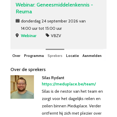
Webinar: Geneesmiddelenkennis -
Niet-VBZV opleidingen
Reuma
e-learning
donderdag 24 september 2026 van
Jaarlijks Congres
14:00 uur tot 15:00 uur
Webinar
VBZV
Over VBZV
Lid worden
Account
Over
Programma
Sprekers
Locatie
Aanmelden
Over de sprekers
Silas Rydant
https://meduplace.be/team/
Silas is de nestor van het team en
zorgt voor het dagelijks reilen en
zeilen binnen Meduplace. Verder
ontfermt hij zich met plezier over