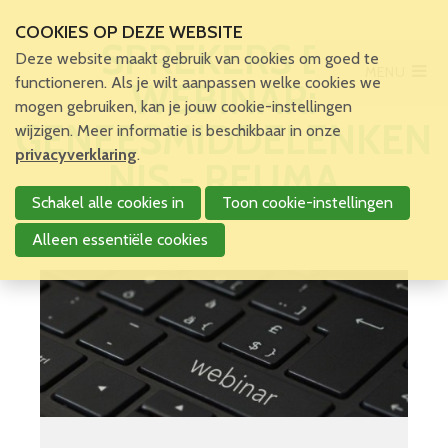
COOKIES OP DEZE WEBSITE
SPREKERS BIJ
Deze website maakt gebruik van cookies om goed te
MENU
Main Menu
functioneren. Als je wilt aanpassen welke cookies we
WEBINAR:
mogen gebruiken, kan je jouw cookie-instellingen
Home
GENEESMIDDELENKEN
wijzigen. Meer informatie is beschikbaar in onze
Voor patiënten en zorgverleners
privacyverklaring
.
NIS - REUMA
Voor verpleegkundigen
Schakel alle cookies in
Toon cookie-instellingen
Verpleegkundigen
VBZV Helpcenter
Alleen essentiële cookies
Nieuws
Zoekertjes
Tijdschrift
Dossiers
Nuttige links
Navormingen
VBZV opleidingen
Navormingen Kringen