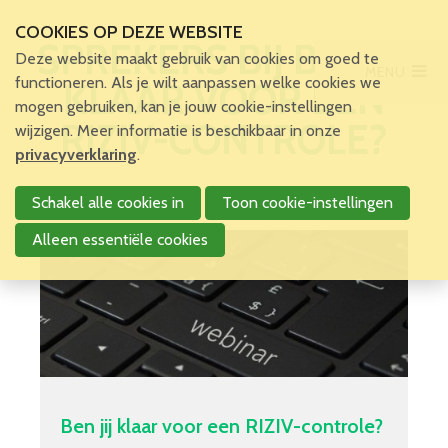
COOKIES OP DEZE WEBSITE
SPREKERS BIJ BEN JIJ
Deze website maakt gebruik van cookies om goed te
MENU
Main Menu
functioneren. Als je wilt aanpassen welke cookies we
KLAAR VOOR EEN
mogen gebruiken, kan je jouw cookie-instellingen
RIZIV-CONTROLE?
wijzigen. Meer informatie is beschikbaar in onze
Account
privacyverklaring
.
Schakel alle cookies in
Toon cookie-instellingen
Alleen essentiële cookies
Ben jij klaar voor een RIZIV-controle?