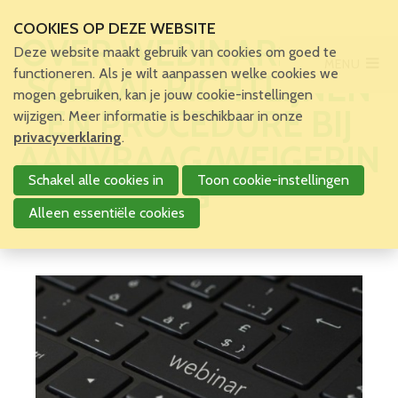
COOKIES OP DEZE WEBSITE
OVER WEBINAR: KATZ
Deze website maakt gebruik van cookies om goed te
MENU
Main Menu
functioneren. Als je wilt aanpassen welke cookies we
SCHAAL RICHTLIJNEN
mogen gebruiken, kan je jouw cookie-instellingen
EN PROCEDURE BIJ
wijzigen. Meer informatie is beschikbaar in onze
Account
privacyverklaring
.
AANVRAAG/WEIGERIN
Schakel alle cookies in
Toon cookie-instellingen
G
Alleen essentiële cookies