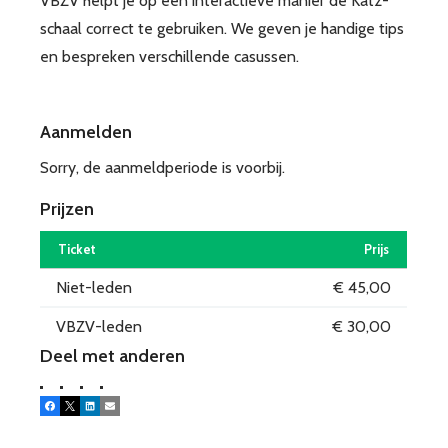
VBZV helpt je op een interactieve manier de Katz-
schaal correct te gebruiken. We geven je handige tips
en bespreken verschillende casussen.
Aanmelden
Sorry, de aanmeldperiode is voorbij.
Prijzen
Ticket
Prijs
Niet-leden
€ 45,00
VBZV-leden
€ 30,00
Deel met anderen
Facebook
X
LinkedIn
E-mail