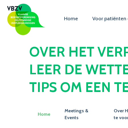
Home
Voor patiënten 
OVER HET VER
LEER DE WETTE
TIPS OM EEN 
Meetings &
Over H
Home
Events
te vo