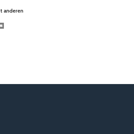
t anderen
kedIn
E-mail