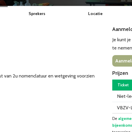
Sprekers
Locatie
Aanmel
Je kunt j
te nemen
Aanmel
Prijzen
test van 2u nomenclatuur en wetgeving voorzien
Ticket
Niet-l
VBZV-
De
algeme
bijeenkoms