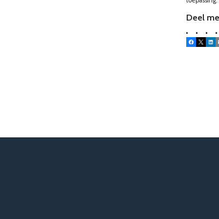
toepassing.
Deel me
Facebook
X
Lin