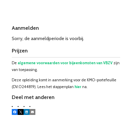
Aanmelden
Sorry, de aanmeldperiode is voorbij.
Prijzen
De
algemene voorwaarden voor bijeenkomsten van VBZV
zijn
van toepassing.
Deze opleiding komt in aanmerking voor de KMO-portefeuille
(DV.O244819). Lees het stappenplan
hier
na.
Deel met anderen
Facebook
X
LinkedIn
E-mail