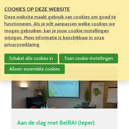
COOKIES OP DEZE WEBSITE
LOCATIE VAN AAN DE
Deze website maakt gebruik van cookies om goed te
functioneren. Als je wilt aanpassen welke cookies we
SLAG MET BELRAI
mogen gebruiken, kan je jouw cookie-instellingen
(IEPER)
wijzigen. Meer informatie is beschikbaar in onze
privacyverklaring
.
Schakel alle cookies in
Toon cookie-instellingen
Alleen essentiële cookies
Aan de slag met BelRAI (Ieper)