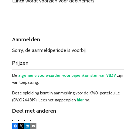
Lunch wordt voorzien voor deelnemers
Aanmelden
Sorry, de aanmeldperiode is voorbij.
Prijzen
De
algemene voorwaarden voor bijeenkomsten van VBZV
zijn
van toepassing.
Deze opleiding komt in aanmerking voor de KMO-portefeuille
(DV.O244819). Lees het stappenplan
hier
na.
Deel met anderen
Facebook
X
LinkedIn
E-mail