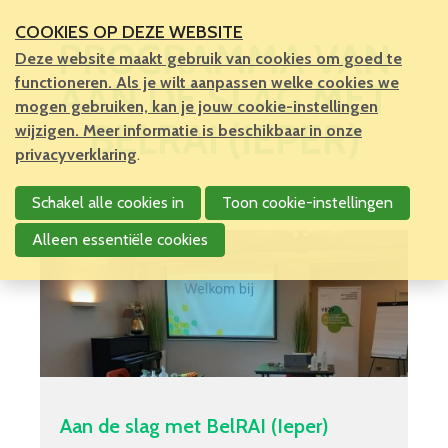
COOKIES OP DEZE WEBSITE
PROGRAMMA VAN
Deze website maakt gebruik van cookies om goed te
functioneren. Als je wilt aanpassen welke cookies we
AAN DE SLAG MET
mogen gebruiken, kan je jouw cookie-instellingen
BELRAI (IEPER)
wijzigen. Meer informatie is beschikbaar in onze
privacyverklaring
.
Schakel alle cookies in
Toon cookie-instellingen
Alleen essentiële cookies
Aan de slag met BelRAI (Ieper)